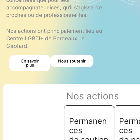
concernées que pour leur
accompagnateur·ices, qu’il s’agisse de
proches ou de professionnel·les.
Nos actions ont principalement lieu au
Centre LGBTI+ de Bordeaux, le
Girofard.
En savoir
Nous soutenir
plus
Nos actions
Permanen
Perm
ces
ces
de soutien
de pa