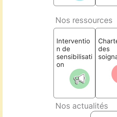
Nos ressources
Interventio
Chart
n de
des
sensibilisati
soign
on
Nos actualités