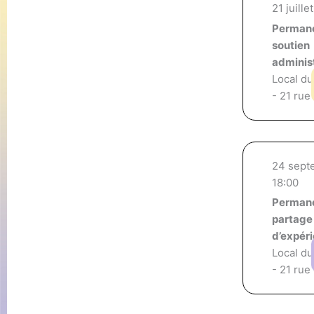
21 juille
Perman
soutien
administ
Local du
- 21 rue
24 sept
18:00
Perman
partage
d’expér
Local du
- 21 rue