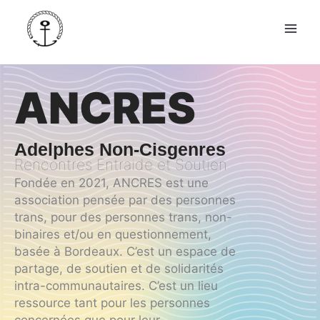
Aller
Instagram
Facebook
Mastodon
au
contenu
ANCRES
Adelphes Non-Cisgenres
Rencontres Entraide et Soutien
Fondée en 2021, ANCRES est une
association pensée par des personnes
trans, pour des personnes trans, non-
binaires et/ou en questionnement,
basée à Bordeaux. C’est un espace de
partage, de soutien et de solidarités
intra-communautaires. C’est un lieu
ressource tant pour les personnes